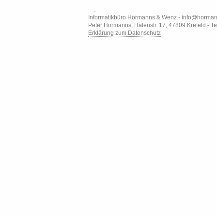
Informatikbüro Hormanns & Wenz -
info@horman
Peter Hormanns, Hafenstr. 17, 47809 Krefeld - T
Erklärung zum Datenschutz